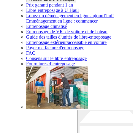
Prix garanti pendant 1 an
Libre-entreposage à
U-Haul
Louez un déménagement en ligne aujourd’hui!
Emménagement en ligne : commencer
Entreposage climatisé
Entreposage de VR, de voiture et de bateau
Guide des tailles d'unités de libre-entreposage
Entreposage extérieur/accessible en voiture
Payer ma facture d'entreposage
FAQ
Conseils sur le libre-entreposage
Fournitures d’entreposage