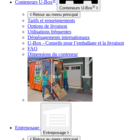
®
Conteneurs
U-Box
®
Conteneurs
U-Box
Retour au menu principal
Tarifs et renseignements
Options de livraison
Utilisations fréquentes
Déménagements internationaux
U-Box -
Conseils pour l’emballage et la livraison
FAQ
Dimensions du conteneur
Entreposage
Entreposage
Retour au menu principal