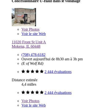
Concessionnaire U-Haul dans le voisinage
Voir
Photos
Voir le site Web
11020 Front St Unit A
Mokena, IL 60448
(708) 478-6182
Ouvert aujourd'hui de 8h30 am à 3h pm
(E of Wolf Rd)
2 444 évaluations
Distance estimée
4,4 milles
2 444 évaluations
Voir
Photos
Voir le site Web