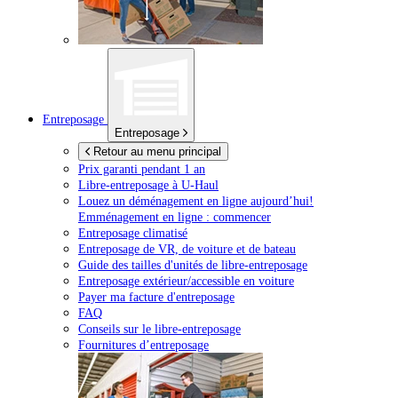
Entreposage
Entreposage
Retour au menu principal
Prix garanti pendant 1 an
Libre-entreposage à
U-Haul
Louez un déménagement en ligne aujourd’hui!
Emménagement en ligne : commencer
Entreposage climatisé
Entreposage de VR, de voiture et de bateau
Guide des tailles d'unités de libre-entreposage
Entreposage extérieur/accessible en voiture
Payer ma facture d'entreposage
FAQ
Conseils sur le libre-entreposage
Fournitures d’entreposage