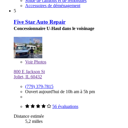
Solde de camions et de remorques
Accessoires de déménagement
5
Five Star Auto Repair
Concessionnaire U-Haul dans le voisinage
Voir
Photos
800 E Jackson St
Joliet, IL 60432
(779) 379-7815
Ouvert aujourd'hui de 10h am à 5h pm
56 évaluations
Distance estimée
5,2 milles