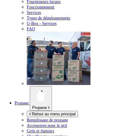
Fournisseurs locaux
Fonctionnement
Services
Types de déménagements
U-Box -
Services
FAQ
Propane
Propane
Retour au menu principal
Remplissage de propane
Accessoires pour le gril
Grils et fumoirs