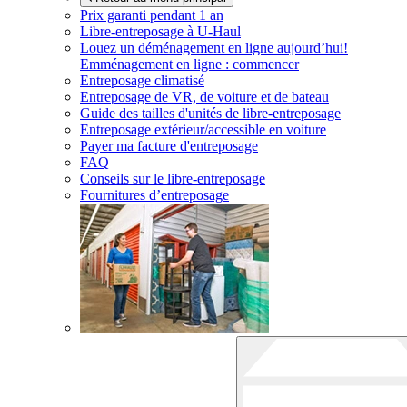
Prix garanti pendant 1 an
Libre-entreposage à
U-Haul
Louez un déménagement en ligne aujourd’hui!
Emménagement en ligne : commencer
Entreposage climatisé
Entreposage de VR, de voiture et de bateau
Guide des tailles d'unités de libre-entreposage
Entreposage extérieur/accessible en voiture
Payer ma facture d'entreposage
FAQ
Conseils sur le libre-entreposage
Fournitures d’entreposage