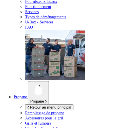
Fournisseurs locaux
Fonctionnement
Services
Types de déménagements
U-Box -
Services
FAQ
Propane
Propane
Retour au menu principal
Remplissage de propane
Accessoires pour le gril
Grils et fumoirs