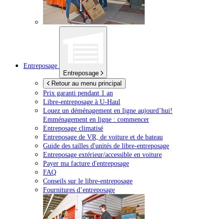
Entreposage
Entreposage
Retour au menu principal
Prix garanti pendant 1 an
Libre-entreposage à
U-Haul
Louez un déménagement en ligne aujourd’hui!
Emménagement en ligne : commencer
Entreposage climatisé
Entreposage de VR, de voiture et de bateau
Guide des tailles d'unités de libre-entreposage
Entreposage extérieur/accessible en voiture
Payer ma facture d'entreposage
FAQ
Conseils sur le libre-entreposage
Fournitures d’entreposage