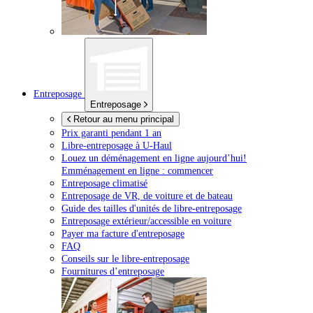
Entreposage
Entreposage
Retour au menu principal
Prix garanti pendant 1 an
Libre-entreposage à
U-Haul
Louez un déménagement en ligne aujourd’hui!
Emménagement en ligne : commencer
Entreposage climatisé
Entreposage de VR, de voiture et de bateau
Guide des tailles d'unités de libre-entreposage
Entreposage extérieur/accessible en voiture
Payer ma facture d'entreposage
FAQ
Conseils sur le libre-entreposage
Fournitures d’entreposage