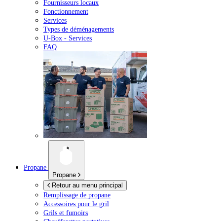
Fournisseurs locaux
Fonctionnement
Services
Types de déménagements
U-Box -
Services
FAQ
Propane
Propane
Retour au menu principal
Remplissage de propane
Accessoires pour le gril
Grils et fumoirs