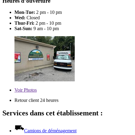
Heures d’ouverture
Mon-Tue:
2 pm - 10 pm
Wed:
Closed
Thur-Fri:
2 pm - 10 pm
Sat-Sun:
9 am - 10 pm
Voir
Photos
Retour client 24 heures
Services dans cet établissement :
Camions de déménagement