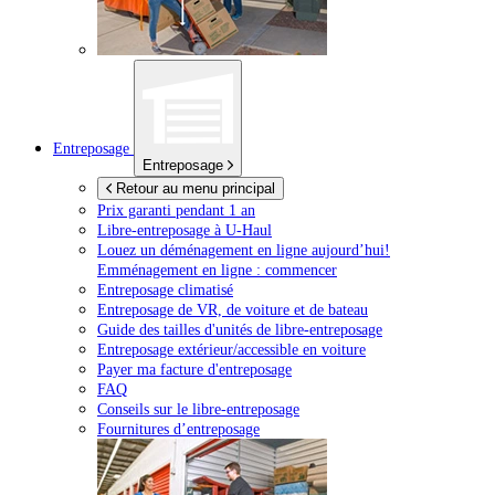
Entreposage
Entreposage
Retour au menu principal
Prix garanti pendant 1 an
Libre-entreposage à
U-Haul
Louez un déménagement en ligne aujourd’hui!
Emménagement en ligne : commencer
Entreposage climatisé
Entreposage de VR, de voiture et de bateau
Guide des tailles d'unités de libre-entreposage
Entreposage extérieur/accessible en voiture
Payer ma facture d'entreposage
FAQ
Conseils sur le libre-entreposage
Fournitures d’entreposage