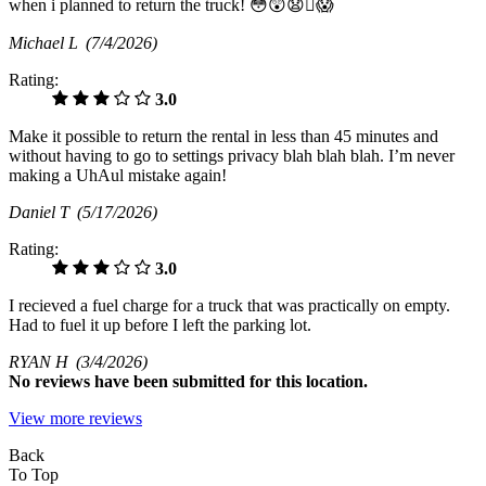
when i planned to return the truck! 😳😲😧🫪😱
Michael L
(7/4/2026)
Rating:
3.0
Make it possible to return the rental in less than 45 minutes and
without having to go to settings privacy blah blah blah. I’m never
making a UhAul mistake again!
Daniel T
(5/17/2026)
Rating:
3.0
I recieved a fuel charge for a truck that was practically on empty.
Had to fuel it up before I left the parking lot.
RYAN H
(3/4/2026)
No
reviews have been submitted for this location.
View more reviews
Back
To Top