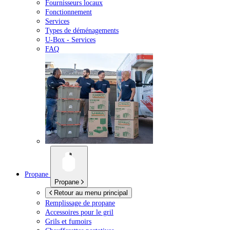
Fournisseurs locaux
Fonctionnement
Services
Types de déménagements
U-Box -
Services
FAQ
Propane
Propane
Retour au menu principal
Remplissage de propane
Accessoires pour le gril
Grils et fumoirs