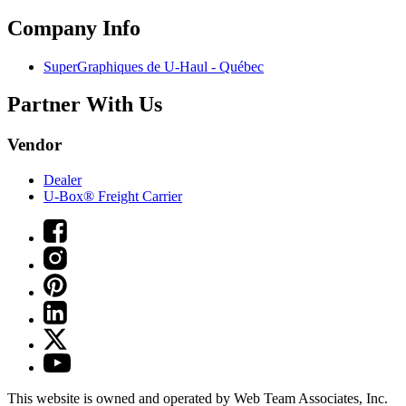
Company Info
SuperGraphiques de
U-Haul
- Québec
Partner With Us
Vendor
Dealer
U-Box® Freight Carrier
This website is owned and operated by Web Team Associates, Inc.