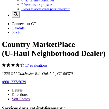
Chaufferettes portatives
Réservoirs de propane
Pièces et accessoires pour réservoir
Connecticut
CT
Oakdale
06370
Country MarketPlace
(U-Haul Neighborhood Dealer)
17 évaluations
1226 Old Colchester Rd Oakdale, CT 06370
(860) 237-5039
Heures
Directions
Voir
Photos
Services dans cet établissement :