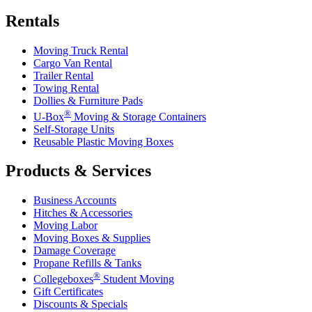
Rentals
Moving Truck Rental
Cargo Van Rental
Trailer Rental
Towing Rental
Dollies & Furniture Pads
®
U-Box
Moving & Storage Containers
Self-Storage Units
Reusable Plastic Moving Boxes
Products & Services
Business Accounts
Hitches & Accessories
Moving Labor
Moving Boxes & Supplies
Damage Coverage
Propane Refills & Tanks
®
Collegeboxes
Student Moving
Gift Certificates
Discounts & Specials