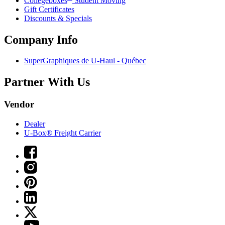
Collegeboxes
Student Moving
Gift Certificates
Discounts & Specials
Company Info
SuperGraphiques de
U-Haul
- Québec
Partner With Us
Vendor
Dealer
U-Box® Freight Carrier