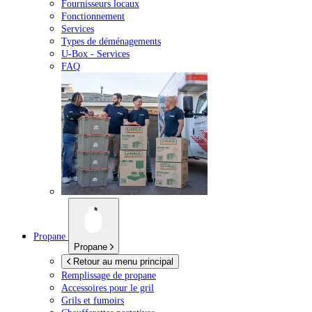
Fournisseurs locaux
Fonctionnement
Services
Types de déménagements
U-Box -
Services
FAQ
Propane
Propane
Retour au menu principal
Remplissage de propane
Accessoires pour le gril
Grils et fumoirs