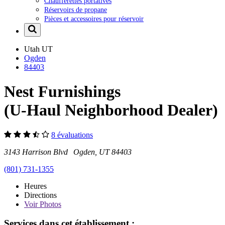
Chaufferettes portatives
Réservoirs de propane
Pièces et accessoires pour réservoir
Utah
UT
Ogden
84403
Nest Furnishings
(U-Haul Neighborhood Dealer)
8 évaluations
3143 Harrison Blvd Ogden, UT 84403
(801) 731-1355
Heures
Directions
Voir
Photos
Services dans cet établissement :