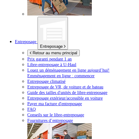
Entreposage
Entreposage
Retour au menu principal
Prix garanti pendant 1 an
Libre-entreposage à
U-Haul
Louez un déménagement en ligne aujourd’hui!
Emménagement en ligne : commencer
Entreposage climatisé
Entreposage de VR, de voiture et de bateau
Guide des tailles d'unités de libre-entreposage
Entreposage extérieur/accessible en voiture
Payer ma facture d'entreposage
FAQ
Conseils sur le libre-entreposage
Fournitures d’entreposage