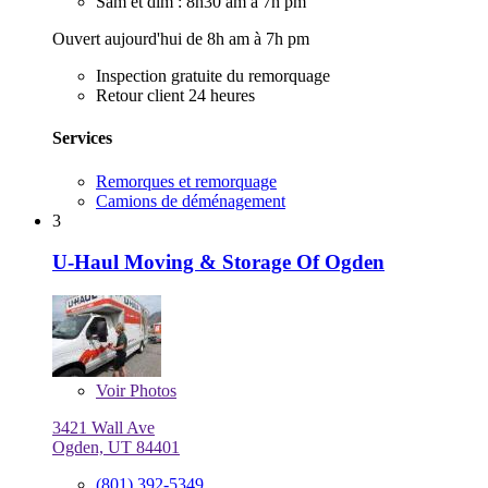
Sam et dim : 8h30 am à 7h pm
Ouvert aujourd'hui de 8h am à 7h pm
Inspection gratuite du remorquage
Retour client 24 heures
Services
Remorques et remorquage
Camions de déménagement
3
U-Haul Moving & Storage Of Ogden
Voir
Photos
3421 Wall Ave
Ogden, UT 84401
(801) 392-5349