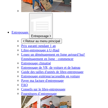
Entreposage
Entreposage
Retour au menu principal
Prix garanti pendant 1 an
Libre-entreposage à
U-Haul
Louez un déménagement en ligne aujourd’hui!
Emménagement en ligne : commencer
Entreposage climatisé
Entreposage de VR, de voiture et de bateau
Guide des tailles d'unités de libre-entreposage
Entreposage extérieur/accessible en voiture
Payer ma facture d'entreposage
FAQ
Conseils sur le libre-entreposage
Fournitures d’entreposage