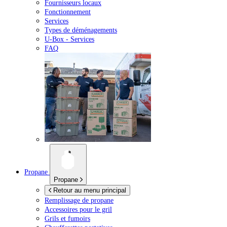
Fournisseurs locaux
Fonctionnement
Services
Types de déménagements
U-Box -
Services
FAQ
Propane
Propane
Retour au menu principal
Remplissage de propane
Accessoires pour le gril
Grils et fumoirs