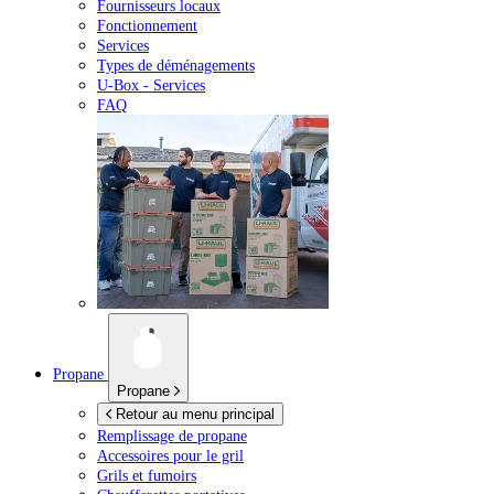
Fournisseurs locaux
Fonctionnement
Services
Types de déménagements
U-Box -
Services
FAQ
Propane
Propane
Retour au menu principal
Remplissage de propane
Accessoires pour le gril
Grils et fumoirs