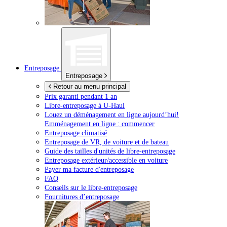
Entreposage
Entreposage
Retour au menu principal
Prix garanti pendant 1 an
Libre-entreposage à
U-Haul
Louez un déménagement en ligne aujourd’hui!
Emménagement en ligne : commencer
Entreposage climatisé
Entreposage de VR, de voiture et de bateau
Guide des tailles d'unités de libre-entreposage
Entreposage extérieur/accessible en voiture
Payer ma facture d'entreposage
FAQ
Conseils sur le libre-entreposage
Fournitures d’entreposage