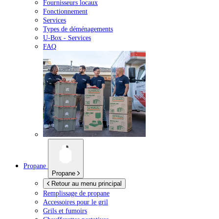
Fournisseurs locaux
Fonctionnement
Services
Types de déménagements
U-Box -
Services
FAQ
Propane
Propane
Retour au menu principal
Remplissage de propane
Accessoires pour le gril
Grils et fumoirs