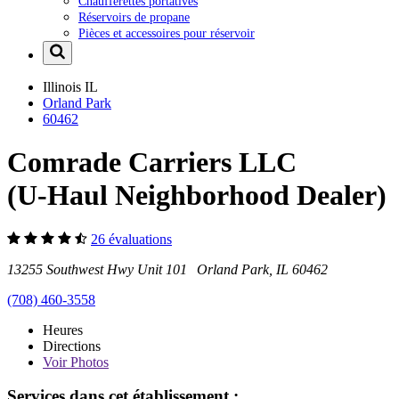
Chaufferettes portatives
Réservoirs de propane
Pièces et accessoires pour réservoir
Illinois
IL
Orland Park
60462
Comrade Carriers LLC
(U-Haul Neighborhood Dealer)
26 évaluations
13255 Southwest Hwy Unit 101 Orland Park, IL 60462
(708) 460-3558
Heures
Directions
Voir
Photos
Services dans cet établissement :