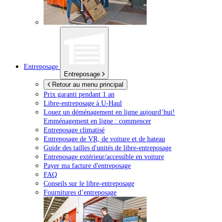
Entreposage
Entreposage
Retour au menu principal
Prix garanti pendant 1 an
Libre-entreposage à
U-Haul
Louez un déménagement en ligne aujourd’hui!
Emménagement en ligne : commencer
Entreposage climatisé
Entreposage de VR, de voiture et de bateau
Guide des tailles d'unités de libre-entreposage
Entreposage extérieur/accessible en voiture
Payer ma facture d'entreposage
FAQ
Conseils sur le libre-entreposage
Fournitures d’entreposage