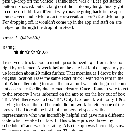
pick up/drop off the vehicle, I think there was a "Let's get started"
button it showed, but clicking on it didn't do anything. Finally got it
to come up I think a different way (maybe going back to the app
home screen and clicking on the reservation there?) for picking up.
For dropping off, it wouldn't come up in the app and staff on-site
helped go through the drop off instead.
Trevor P
(6/8/2026)
Rating:
2.0
I reserved a truck about a month prior to needing it from a location
right by residence. A week before the date U-Haul changed my pick
up location about 20 miles further. That morning as I drove by the
original location I saw the same exact truck I wanted to rent in the
lot. When attempting to reach the location I was told to go to I could
not access the facility due to road closure. Once I found a way to get
to the property I was informed on the app to get the key out of box
“B”. Well there was no box “B”. Only 1, 2, and 3, with only 1 & 2
having locks on them. The code did not work for either one of the
boxes. I had to call the U-Haul number and speak with a
representative who was incredibly helpful and gave me a different
code which worked on box 1. This whole process threw my
schedule off and was frustrating. Also the app was incredibly slow.
This was not a good experience. Thank you.