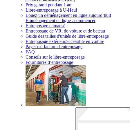
Prix garanti pendant 1 an
Libre-entreposage à
U-Haul
Louez un déménagement en ligne aujourd’hui!
Emménagement en ligne : commencer
Entreposage climatisé
Entreposage de VR, de voiture et de bateau
Guide des tailles d'unités de libre-entreposage
Entreposage extérieur/accessible en voiture
Payer ma facture d'entreposage
FAQ
Conseils sur le libre-entreposage
Fournitures d’entreposage