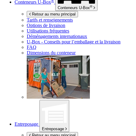
®
Conteneurs
U-Box
®
Conteneurs
U-Box
Retour au menu principal
Tarifs et renseignements
Options de livraison
Utilisations fréquentes
Déménagements internationaux
U-Box -
Conseils pour l’emballage et la livraison
FAQ
Dimensions du conteneur
Entreposage
Entreposage
Retour au menu principal