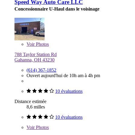
Speed Way Auto Care LLC
Concessionnaire U-Haul dans le voisinage
Voir
Photos
788 Taylor Station Rd
Gahanna, OH 43230
(614) 367-1852
Ouvert aujourd'hui de 10h am à 4h pm
10 évaluations
Distance estimée
8,6 milles
10 évaluations
Voir
Photos