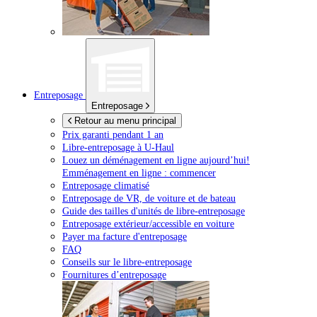
Entreposage
Entreposage
Retour au menu principal
Prix garanti pendant 1 an
Libre-entreposage à
U-Haul
Louez un déménagement en ligne aujourd’hui!
Emménagement en ligne : commencer
Entreposage climatisé
Entreposage de VR, de voiture et de bateau
Guide des tailles d'unités de libre-entreposage
Entreposage extérieur/accessible en voiture
Payer ma facture d'entreposage
FAQ
Conseils sur le libre-entreposage
Fournitures d’entreposage