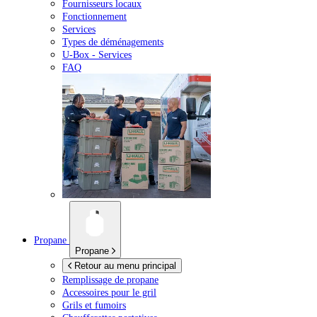
Fournisseurs locaux
Fonctionnement
Services
Types de déménagements
U-Box -
Services
FAQ
Propane
Propane
Retour au menu principal
Remplissage de propane
Accessoires pour le gril
Grils et fumoirs