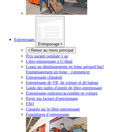
Entreposage
Entreposage
Retour au menu principal
Prix garanti pendant 1 an
Libre-entreposage à
U-Haul
Louez un déménagement en ligne aujourd’hui!
Emménagement en ligne : commencer
Entreposage climatisé
Entreposage de VR, de voiture et de bateau
Guide des tailles d'unités de libre-entreposage
Entreposage extérieur/accessible en voiture
Payer ma facture d'entreposage
FAQ
Conseils sur le libre-entreposage
Fournitures d’entreposage