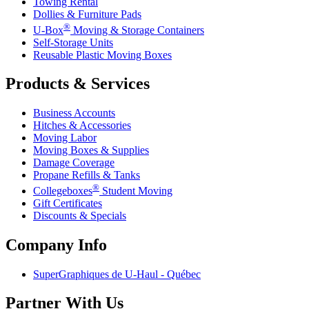
Towing Rental
Dollies & Furniture Pads
®
U-Box
Moving & Storage Containers
Self-Storage Units
Reusable Plastic Moving Boxes
Products & Services
Business Accounts
Hitches & Accessories
Moving Labor
Moving Boxes & Supplies
Damage Coverage
Propane Refills & Tanks
®
Collegeboxes
Student Moving
Gift Certificates
Discounts & Specials
Company Info
SuperGraphiques de
U-Haul
- Québec
Partner With Us