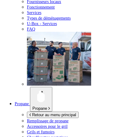
Fournisseurs locaux
Fonctionnement
Services
Types de déménagements
U-Box -
Services
FAQ
Propane
Propane
Retour au menu principal
Remplissage de propane
Accessoires pour le gril
Grils et fumoirs