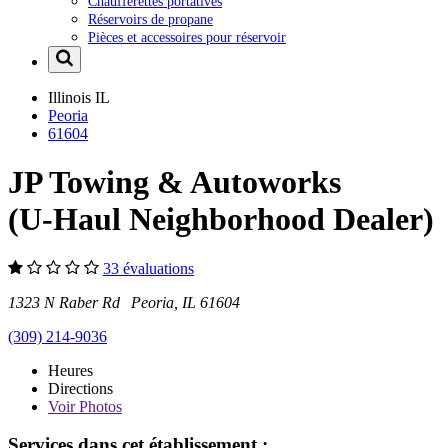
Chaufferettes portatives
Réservoirs de propane
Pièces et accessoires pour réservoir
Illinois
IL
Peoria
61604
JP Towing & Autoworks
(U-Haul Neighborhood Dealer)
33 évaluations
1323 N Raber Rd Peoria, IL 61604
(309) 214-9036
Heures
Directions
Voir
Photos
Services dans cet établissement :