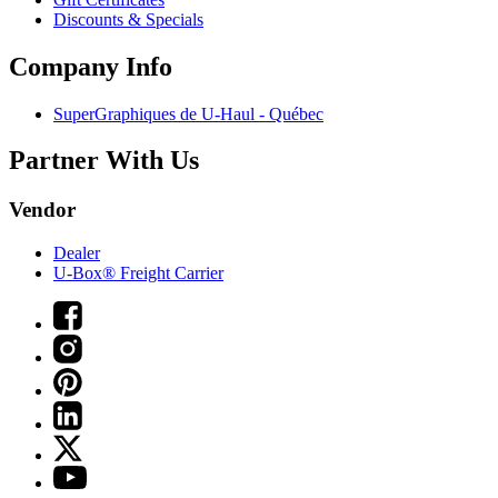
Discounts & Specials
Company Info
SuperGraphiques de
U-Haul
- Québec
Partner With Us
Vendor
Dealer
U-Box® Freight Carrier