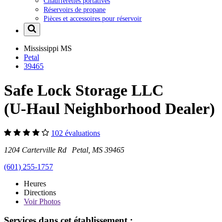
Chaufferettes portatives
Réservoirs de propane
Pièces et accessoires pour réservoir
Mississippi
MS
Petal
39465
Safe Lock Storage LLC
(U-Haul Neighborhood Dealer)
102 évaluations
1204 Carterville Rd Petal, MS 39465
(601) 255-1757
Heures
Directions
Voir
Photos
Services dans cet établissement :