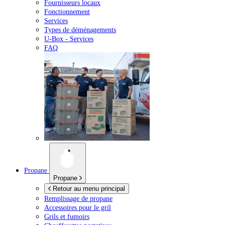
Fournisseurs locaux
Fonctionnement
Services
Types de déménagements
U-Box -
Services
FAQ
Propane
Propane
Retour au menu principal
Remplissage de propane
Accessoires pour le gril
Grils et fumoirs