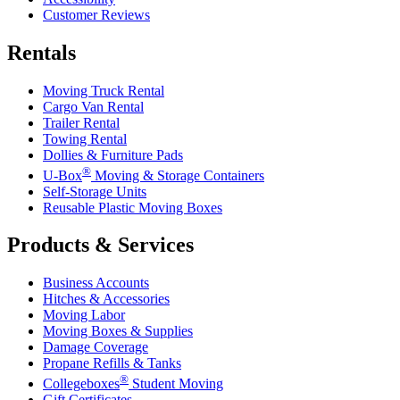
Customer Reviews
Rentals
Moving Truck Rental
Cargo Van Rental
Trailer Rental
Towing Rental
Dollies & Furniture Pads
®
U-Box
Moving & Storage Containers
Self-Storage Units
Reusable Plastic Moving Boxes
Products & Services
Business Accounts
Hitches & Accessories
Moving Labor
Moving Boxes & Supplies
Damage Coverage
Propane Refills & Tanks
®
Collegeboxes
Student Moving
Gift Certificates