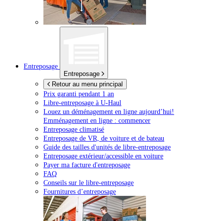
Entreposage
Entreposage
Retour au menu principal
Prix garanti pendant 1 an
Libre-entreposage à
U-Haul
Louez un déménagement en ligne aujourd’hui!
Emménagement en ligne : commencer
Entreposage climatisé
Entreposage de VR, de voiture et de bateau
Guide des tailles d'unités de libre-entreposage
Entreposage extérieur/accessible en voiture
Payer ma facture d'entreposage
FAQ
Conseils sur le libre-entreposage
Fournitures d’entreposage