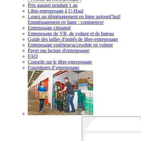
Prix garanti pendant 1 an
Libre-entreposage à
U-Haul
Louez un déménagement en ligne aujourd’hui!
Emménagement en ligne : commencer
Entreposage climatisé
Entreposage de VR, de voiture et de bateau
Guide des tailles d'unités de libre-entreposage
Entreposage extérieur/accessible en voiture
Payer ma facture d'entreposage
FAQ
Conseils sur le libre-entreposage
Fournitures d’entreposage