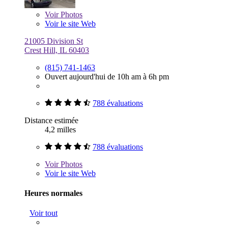
Voir
Photos
Voir le site Web
21005 Division St
Crest Hill, IL 60403
(815) 741-1463
Ouvert aujourd'hui de 10h am à 6h pm
788 évaluations
Distance estimée
4,2 milles
788 évaluations
Voir
Photos
Voir le site Web
Heures normales
Voir tout