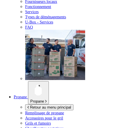
Fournisseurs locaux
Fonctionnement
Services
Types de déménagements
U-Box -
Services
FAQ
Propane
Propane
Retour au menu principal
Remplissage de propane
Accessoires pour le gril
Grils et fumoirs