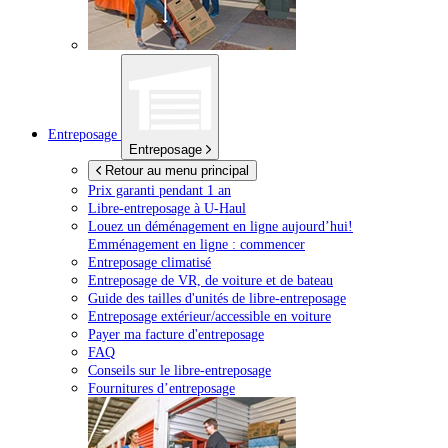
Entreposage
Entreposage
Retour au menu principal
Prix garanti pendant 1 an
Libre-entreposage à
U-Haul
Louez un déménagement en ligne aujourd’hui!
Emménagement en ligne : commencer
Entreposage climatisé
Entreposage de VR, de voiture et de bateau
Guide des tailles d'unités de libre-entreposage
Entreposage extérieur/accessible en voiture
Payer ma facture d'entreposage
FAQ
Conseils sur le libre-entreposage
Fournitures d’entreposage