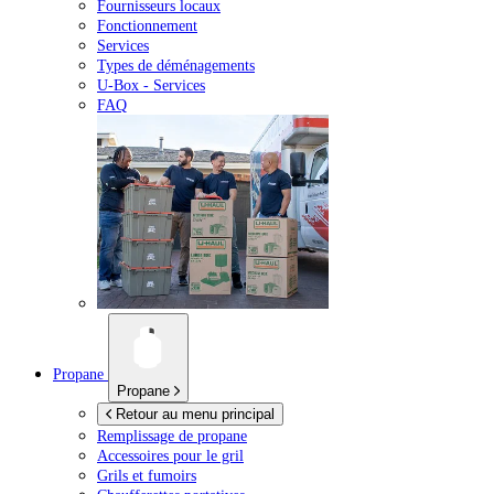
Fournisseurs locaux
Fonctionnement
Services
Types de déménagements
U-Box -
Services
FAQ
Propane
Propane
Retour au menu principal
Remplissage de propane
Accessoires pour le gril
Grils et fumoirs