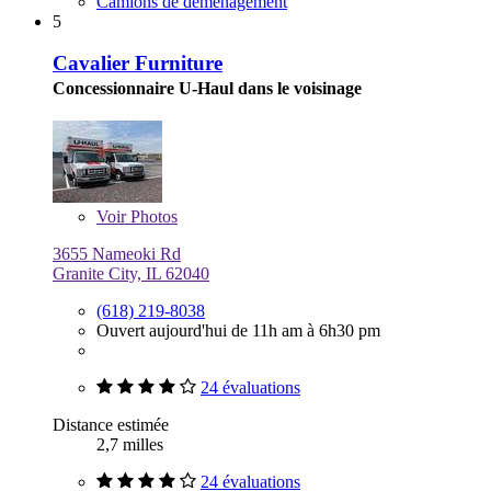
Camions de déménagement
5
Cavalier Furniture
Concessionnaire U-Haul dans le voisinage
Voir
Photos
3655 Nameoki Rd
Granite City, IL 62040
(618) 219-8038
Ouvert aujourd'hui de 11h am à 6h30 pm
24 évaluations
Distance estimée
2,7 milles
24 évaluations