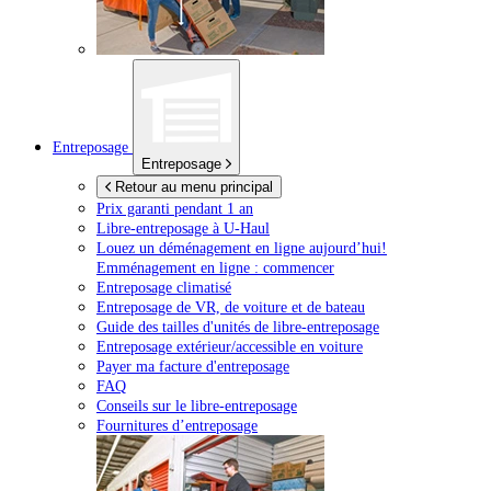
Entreposage
Entreposage
Retour au menu principal
Prix garanti pendant 1 an
Libre-entreposage à
U-Haul
Louez un déménagement en ligne aujourd’hui!
Emménagement en ligne : commencer
Entreposage climatisé
Entreposage de VR, de voiture et de bateau
Guide des tailles d'unités de libre-entreposage
Entreposage extérieur/accessible en voiture
Payer ma facture d'entreposage
FAQ
Conseils sur le libre-entreposage
Fournitures d’entreposage