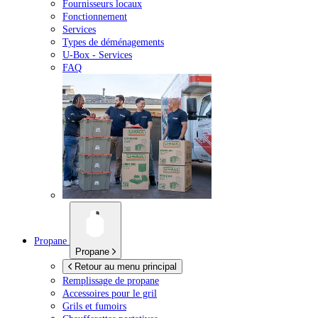
Fournisseurs locaux
Fonctionnement
Services
Types de déménagements
U-Box -
Services
FAQ
Propane
Propane
Retour au menu principal
Remplissage de propane
Accessoires pour le gril
Grils et fumoirs