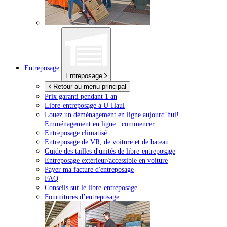
Entreposage
Entreposage
Retour au menu principal
Prix garanti pendant 1 an
Libre-entreposage à
U-Haul
Louez un déménagement en ligne aujourd’hui!
Emménagement en ligne : commencer
Entreposage climatisé
Entreposage de VR, de voiture et de bateau
Guide des tailles d'unités de libre-entreposage
Entreposage extérieur/accessible en voiture
Payer ma facture d'entreposage
FAQ
Conseils sur le libre-entreposage
Fournitures d’entreposage