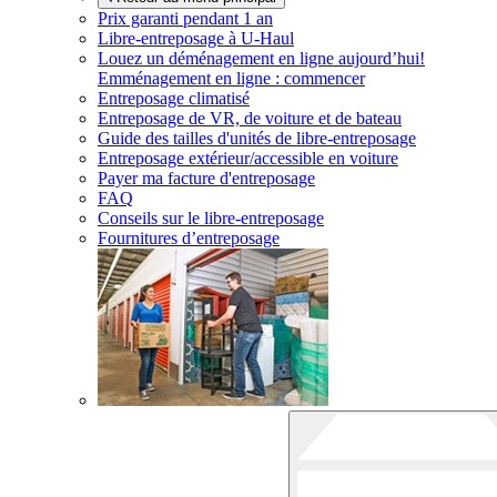
Prix garanti pendant 1 an
Libre-entreposage à
U-Haul
Louez un déménagement en ligne aujourd’hui!
Emménagement en ligne : commencer
Entreposage climatisé
Entreposage de VR, de voiture et de bateau
Guide des tailles d'unités de libre-entreposage
Entreposage extérieur/accessible en voiture
Payer ma facture d'entreposage
FAQ
Conseils sur le libre-entreposage
Fournitures d’entreposage