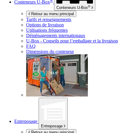
®
Conteneurs
U-Box
®
Conteneurs
U-Box
Retour au menu principal
Tarifs et renseignements
Options de livraison
Utilisations fréquentes
Déménagements internationaux
U-Box -
Conseils pour l’emballage et la livraison
FAQ
Dimensions du conteneur
Entreposage
Entreposage
Retour au menu principal