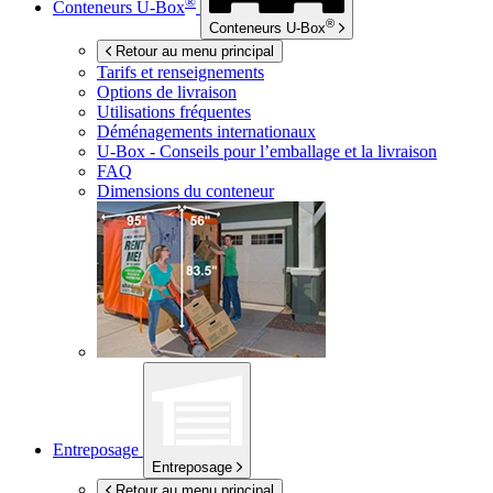
®
Conteneurs
U-Box
®
Conteneurs
U-Box
Retour au menu principal
Tarifs et renseignements
Options de livraison
Utilisations fréquentes
Déménagements internationaux
U-Box -
Conseils pour l’emballage et la livraison
FAQ
Dimensions du conteneur
Entreposage
Entreposage
Retour au menu principal