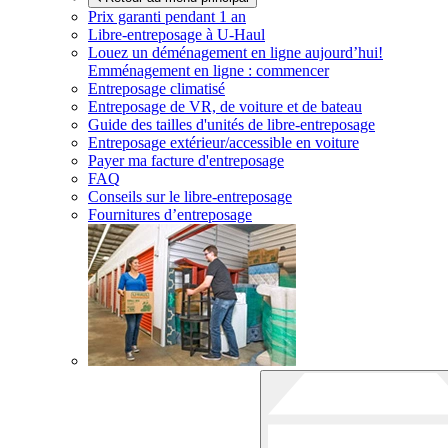
Prix garanti pendant 1 an
Libre-entreposage à
U-Haul
Louez un déménagement en ligne aujourd’hui!
Emménagement en ligne : commencer
Entreposage climatisé
Entreposage de VR, de voiture et de bateau
Guide des tailles d'unités de libre-entreposage
Entreposage extérieur/accessible en voiture
Payer ma facture d'entreposage
FAQ
Conseils sur le libre-entreposage
Fournitures d’entreposage