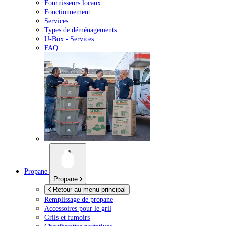
Fournisseurs locaux
Fonctionnement
Services
Types de déménagements
U-Box -
Services
FAQ
Propane
Propane
Retour au menu principal
Remplissage de propane
Accessoires pour le gril
Grils et fumoirs