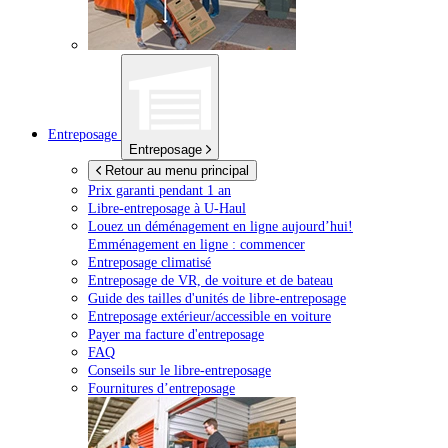
Entreposage
Entreposage
Retour au menu principal
Prix garanti pendant 1 an
Libre-entreposage à
U-Haul
Louez un déménagement en ligne aujourd’hui!
Emménagement en ligne : commencer
Entreposage climatisé
Entreposage de VR, de voiture et de bateau
Guide des tailles d'unités de libre-entreposage
Entreposage extérieur/accessible en voiture
Payer ma facture d'entreposage
FAQ
Conseils sur le libre-entreposage
Fournitures d’entreposage