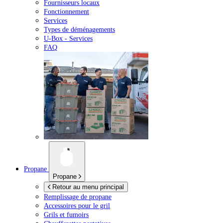
Fournisseurs locaux
Fonctionnement
Services
Types de déménagements
U-Box -
Services
FAQ
Propane
Propane
Retour au menu principal
Remplissage de propane
Accessoires pour le gril
Grils et fumoirs