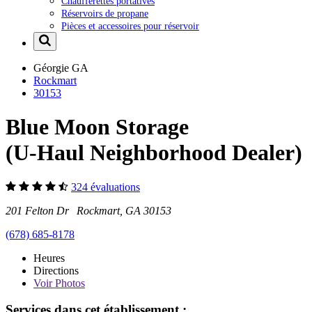
Chaufferettes portatives
Réservoirs de propane
Pièces et accessoires pour réservoir
Géorgie
GA
Rockmart
30153
Blue Moon Storage
(U-Haul Neighborhood Dealer)
324 évaluations
201 Felton Dr Rockmart, GA 30153
(678) 685-8178
Heures
Directions
Voir
Photos
Services dans cet établissement :