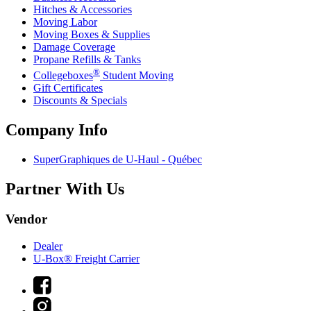
Hitches & Accessories
Moving Labor
Moving Boxes & Supplies
Damage Coverage
Propane Refills & Tanks
®
Collegeboxes
Student Moving
Gift Certificates
Discounts & Specials
Company Info
SuperGraphiques de
U-Haul
- Québec
Partner With Us
Vendor
Dealer
U-Box® Freight Carrier