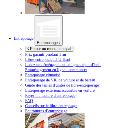
Entreposage
Entreposage
Retour au menu principal
Prix garanti pendant 1 an
Libre-entreposage à
U-Haul
Louez un déménagement en ligne aujourd’hui!
Emménagement en ligne : commencer
Entreposage climatisé
Entreposage de VR, de voiture et de bateau
Guide des tailles d'unités de libre-entreposage
Entreposage extérieur/accessible en voiture
Payer ma facture d'entreposage
FAQ
Conseils sur le libre-entreposage
Fournitures d’entreposage