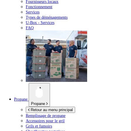
Fournisseurs locaux
Fonctionnement
Services
Types de déménagements
U-Box -
Services
FAQ
Propane
Propane
Retour au menu principal
Remplissage de propane
Accessoires pour le gril
Grils et fumoirs