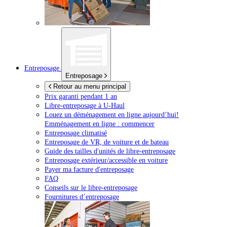
Entreposage
Entreposage
Retour au menu principal
Prix garanti pendant 1 an
Libre-entreposage à
U-Haul
Louez un déménagement en ligne aujourd’hui!
Emménagement en ligne : commencer
Entreposage climatisé
Entreposage de VR, de voiture et de bateau
Guide des tailles d'unités de libre-entreposage
Entreposage extérieur/accessible en voiture
Payer ma facture d'entreposage
FAQ
Conseils sur le libre-entreposage
Fournitures d’entreposage