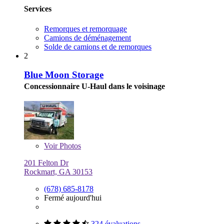
Services
Remorques et remorquage
Camions de déménagement
Solde de camions et de remorques
2
Blue Moon Storage
Concessionnaire U-Haul dans le voisinage
Voir
Photos
201 Felton Dr
Rockmart, GA 30153
(678) 685-8178
Fermé aujourd'hui
324 évaluations