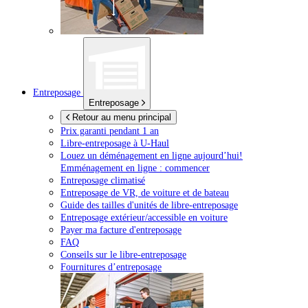
Entreposage
Entreposage
Retour au menu principal
Prix garanti pendant 1 an
Libre-entreposage à
U-Haul
Louez un déménagement en ligne aujourd’hui!
Emménagement en ligne : commencer
Entreposage climatisé
Entreposage de VR, de voiture et de bateau
Guide des tailles d'unités de libre-entreposage
Entreposage extérieur/accessible en voiture
Payer ma facture d'entreposage
FAQ
Conseils sur le libre-entreposage
Fournitures d’entreposage