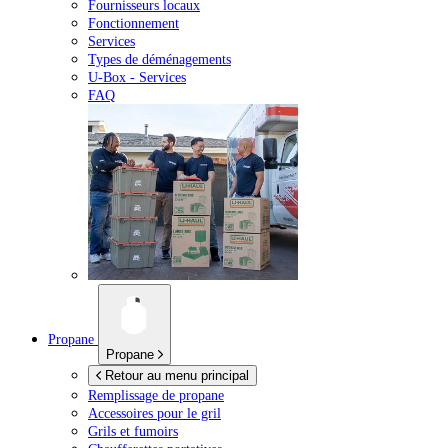
Fournisseurs locaux
Fonctionnement
Services
Types de déménagements
U-Box -
Services
FAQ
Propane
Propane
Retour au menu principal
Remplissage de propane
Accessoires pour le gril
Grils et fumoirs