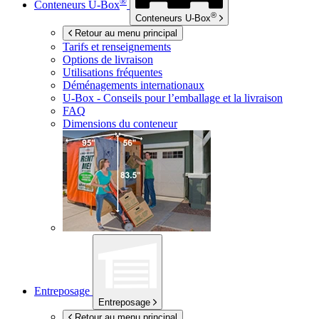
®
Conteneurs
U-Box
®
Conteneurs
U-Box
Retour au menu principal
Tarifs et renseignements
Options de livraison
Utilisations fréquentes
Déménagements internationaux
U-Box -
Conseils pour l’emballage et la livraison
FAQ
Dimensions du conteneur
Entreposage
Entreposage
Retour au menu principal