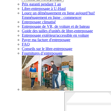
Prix garanti pendant 1 an
Libre-entreposage à
U-Haul
Louez un déménagement en ligne aujourd’hui!
Emménagement en ligne : commencer
Entreposage climatisé
Entreposage de VR, de voiture et de bateau
Guide des tailles d'unités de libre-entreposage
Entreposage extérieur/accessible en voiture
Payer ma facture d'entreposage
FAQ
Conseils sur le libre-entreposage
Fournitures d’entreposage