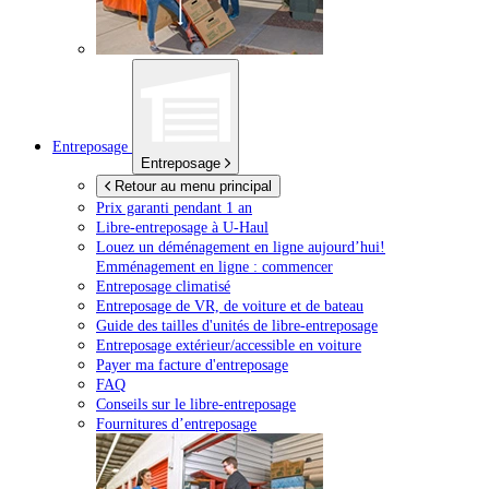
Entreposage
Entreposage
Retour au menu principal
Prix garanti pendant 1 an
Libre-entreposage à
U-Haul
Louez un déménagement en ligne aujourd’hui!
Emménagement en ligne : commencer
Entreposage climatisé
Entreposage de VR, de voiture et de bateau
Guide des tailles d'unités de libre-entreposage
Entreposage extérieur/accessible en voiture
Payer ma facture d'entreposage
FAQ
Conseils sur le libre-entreposage
Fournitures d’entreposage