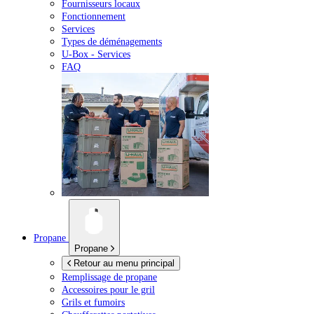
Fournisseurs locaux
Fonctionnement
Services
Types de déménagements
U-Box -
Services
FAQ
Propane
Propane
Retour au menu principal
Remplissage de propane
Accessoires pour le gril
Grils et fumoirs