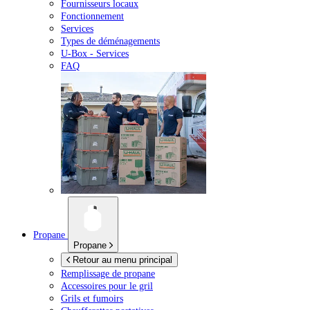
Fournisseurs locaux
Fonctionnement
Services
Types de déménagements
U-Box -
Services
FAQ
Propane
Propane
Retour au menu principal
Remplissage de propane
Accessoires pour le gril
Grils et fumoirs