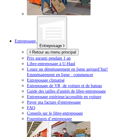
Entreposage
Entreposage
Retour au menu principal
Prix garanti pendant 1 an
Libre-entreposage à
U-Haul
Louez un déménagement en ligne aujourd’hui!
Emménagement en ligne : commencer
Entreposage climatisé
Entreposage de VR, de voiture et de bateau
Guide des tailles d'unités de libre-entreposage
Entreposage extérieur/accessible en voiture
Payer ma facture d'entreposage
FAQ
Conseils sur le libre-entreposage
Fournitures d’entreposage