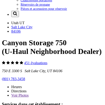
Chaufferettes portatives
Réservoirs de propane
Pièces et accessoires pour réservoir
Utah
UT
Salt Lake City
84106
Canyon Storage 750
(U-Haul Neighborhood Dealer)
451 évaluations
750 E 3300 S Salt Lake City, UT 84106
(801) 783-3458
Heures
Directions
Voir
Photos
Services dans cet établissement :