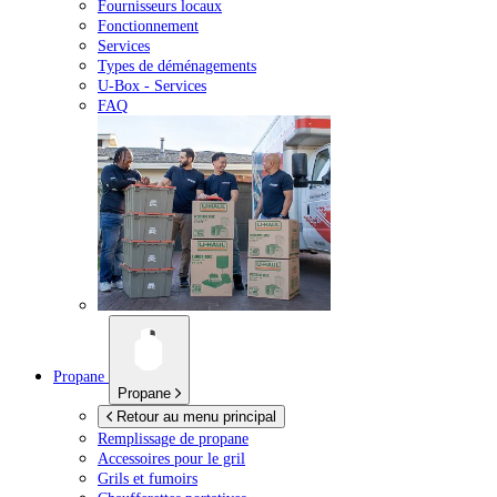
Fournisseurs locaux
Fonctionnement
Services
Types de déménagements
U-Box -
Services
FAQ
Propane
Propane
Retour au menu principal
Remplissage de propane
Accessoires pour le gril
Grils et fumoirs