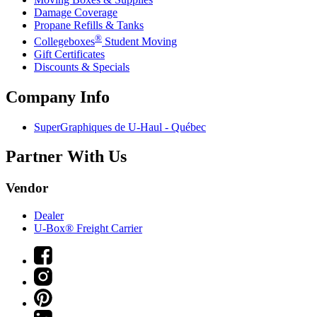
Damage Coverage
Propane Refills & Tanks
®
Collegeboxes
Student Moving
Gift Certificates
Discounts & Specials
Company Info
SuperGraphiques de
U-Haul
- Québec
Partner With Us
Vendor
Dealer
U-Box® Freight Carrier