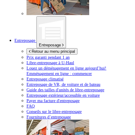
Entreposage
Entreposage
Retour au menu principal
Prix garanti pendant 1 an
Libre-entreposage à
U-Haul
Louez un déménagement en ligne aujourd’hui!
Emménagement en ligne : commencer
Entreposage climatisé
Entreposage de VR, de voiture et de bateau
Guide des tailles d'unités de libre-entreposage
Entreposage extérieur/accessible en voiture
Payer ma facture d'entreposage
FAQ
Conseils sur le libre-entreposage
Fournitures d’entreposage