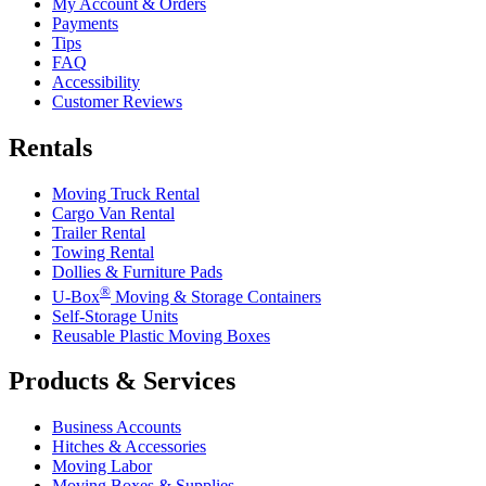
My Account & Orders
Payments
Tips
FAQ
Accessibility
Customer Reviews
Rentals
Moving Truck Rental
Cargo Van Rental
Trailer Rental
Towing Rental
Dollies & Furniture Pads
®
U-Box
Moving & Storage Containers
Self-Storage Units
Reusable Plastic Moving Boxes
Products & Services
Business Accounts
Hitches & Accessories
Moving Labor
Moving Boxes & Supplies