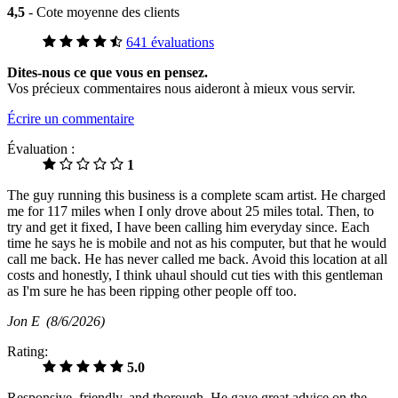
4,5
- Cote moyenne des clients
641 évaluations
Dites-nous ce que vous en pensez.
Vos précieux commentaires nous aideront à mieux vous servir.
Écrire un commentaire
Évaluation :
1
The guy running this business is a complete scam artist. He charged
me for 117 miles when I only drove about 25 miles total. Then, to
try and get it fixed, I have been calling him everyday since. Each
time he says he is mobile and not as his computer, but that he would
call me back. He has never called me back. Avoid this location at all
costs and honestly, I think uhaul should cut ties with this gentleman
as I'm sure he has been ripping other people off too.
Jon E
(8/6/2026)
Rating:
5.0
Responsive, friendly, and thorough. He gave great advice on the