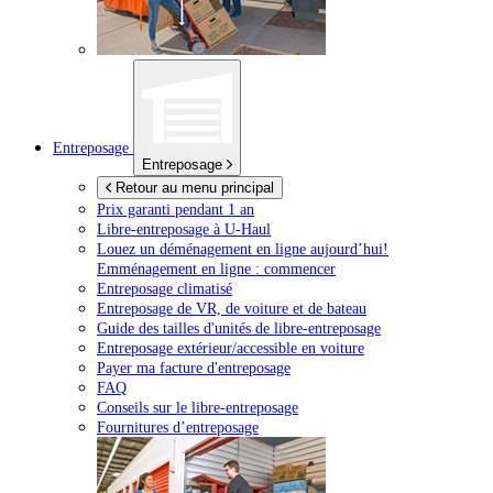
Entreposage
Entreposage
Retour au menu principal
Prix garanti pendant 1 an
Libre-entreposage à
U-Haul
Louez un déménagement en ligne aujourd’hui!
Emménagement en ligne : commencer
Entreposage climatisé
Entreposage de VR, de voiture et de bateau
Guide des tailles d'unités de libre-entreposage
Entreposage extérieur/accessible en voiture
Payer ma facture d'entreposage
FAQ
Conseils sur le libre-entreposage
Fournitures d’entreposage