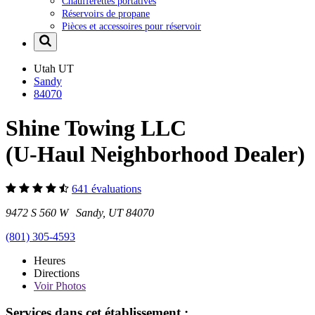
Chaufferettes portatives
Réservoirs de propane
Pièces et accessoires pour réservoir
Utah
UT
Sandy
84070
Shine Towing LLC
(U-Haul Neighborhood Dealer)
641 évaluations
9472 S 560 W Sandy, UT 84070
(801) 305-4593
Heures
Directions
Voir
Photos
Services dans cet établissement :