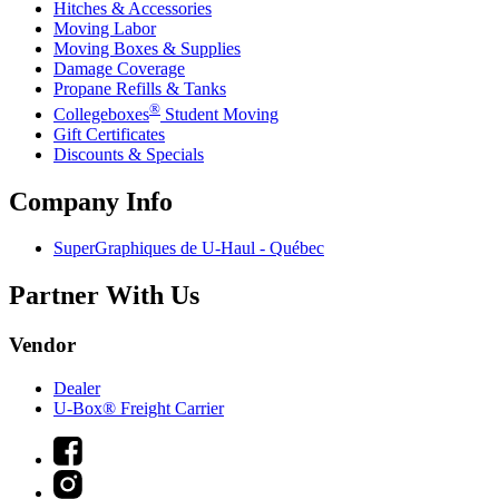
Hitches & Accessories
Moving Labor
Moving Boxes & Supplies
Damage Coverage
Propane Refills & Tanks
®
Collegeboxes
Student Moving
Gift Certificates
Discounts & Specials
Company Info
SuperGraphiques de
U-Haul
- Québec
Partner With Us
Vendor
Dealer
U-Box® Freight Carrier