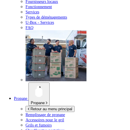
Fournisseurs locaux
Fonctionnement
Services
Types de déménagements
U-Box -
Services
FAQ
Propane
Propane
Retour au menu principal
Remplissage de propane
Accessoires pour le gril
Grils et fumoirs