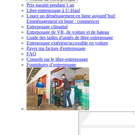
Prix garanti pendant 1 an
Libre-entreposage à
U-Haul
Louez un déménagement en ligne aujourd’hui!
Emménagement en ligne : commencer
Entreposage climatisé
Entreposage de VR, de voiture et de bateau
Guide des tailles d'unités de libre-entreposage
Entreposage extérieur/accessible en voiture
Payer ma facture d'entreposage
FAQ
Conseils sur le libre-entreposage
Fournitures d’entreposage