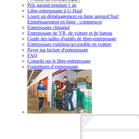
Prix garanti pendant 1 an
Libre-entreposage à
U-Haul
Louez un déménagement en ligne aujourd’hui!
Emménagement en ligne : commencer
Entreposage climatisé
Entreposage de VR, de voiture et de bateau
Guide des tailles d'unités de libre-entreposage
Entreposage extérieur/accessible en voiture
Payer ma facture d'entreposage
FAQ
Conseils sur le libre-entreposage
Fournitures d’entreposage