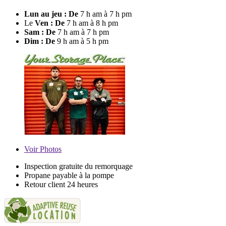
Lun au jeu : De
7 h am à 7 h pm
Le
Ven : De
7 h am à 8 h pm
Sam : De
7 h am à 7 h pm
Dim : De
9 h am à 5 h pm
Voir
Photos
Inspection gratuite du remorquage
Propane payable à la pompe
Retour client 24 heures