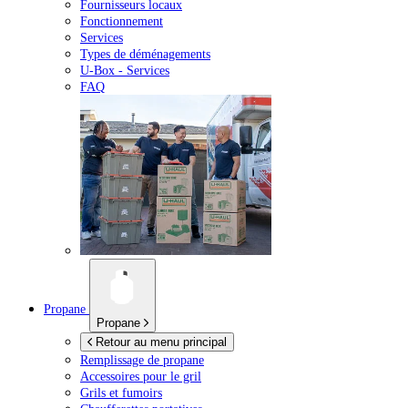
Fournisseurs locaux
Fonctionnement
Services
Types de déménagements
U-Box -
Services
FAQ
Propane
Propane
Retour au menu principal
Remplissage de propane
Accessoires pour le gril
Grils et fumoirs