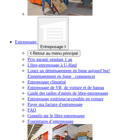
Entreposage
Entreposage
Retour au menu principal
Prix garanti pendant 1 an
Libre-entreposage à
U-Haul
Louez un déménagement en ligne aujourd’hui!
Emménagement en ligne : commencer
Entreposage climatisé
Entreposage de VR, de voiture et de bateau
Guide des tailles d'unités de libre-entreposage
Entreposage extérieur/accessible en voiture
Payer ma facture d'entreposage
FAQ
Conseils sur le libre-entreposage
Fournitures d’entreposage