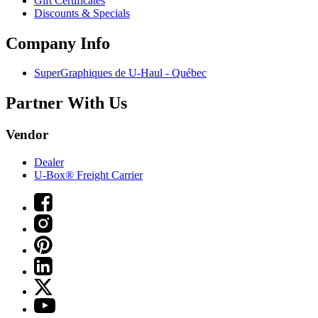
Gift Certificates
Discounts & Specials
Company Info
SuperGraphiques de
U-Haul
- Québec
Partner With Us
Vendor
Dealer
U-Box® Freight Carrier