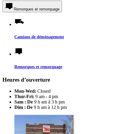
Remorques et remorquage
Camions de déménagement
Remorques et remorquage
Heures d’ouverture
Mon-Wed:
Closed
Thur-Fri:
9 am - 4 pm
Sam : De
9 h am à 3 h pm
Dim : De
9 h am à 12 h pm