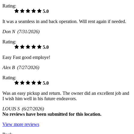
Rating:
5.0
It was a seamless in and back operation. Will rent again if needed.
Don N
(7/31/2026)
Rating:
5.0
Easy Fast good employe!
Alex B
(7/27/2026)
Rating:
5.0
Was an easy pickup and return. The owner did an excellent job and
I wish him well in his future endeavors.
LOUIS S
(6/27/2026)
No
reviews have been submitted for this location.
View more reviews