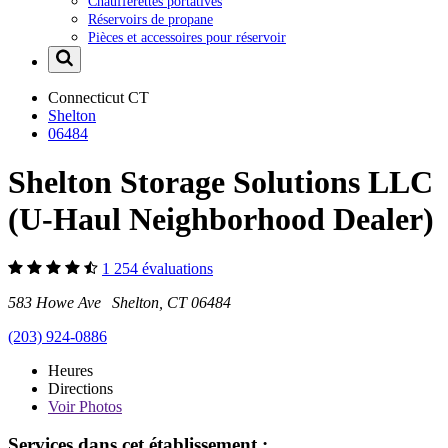
Chaufferettes portatives
Réservoirs de propane
Pièces et accessoires pour réservoir
Connecticut
CT
Shelton
06484
Shelton Storage Solutions LLC
(U-Haul Neighborhood Dealer)
1 254 évaluations
583 Howe Ave Shelton, CT 06484
(203) 924-0886
Heures
Directions
Voir
Photos
Services dans cet établissement :