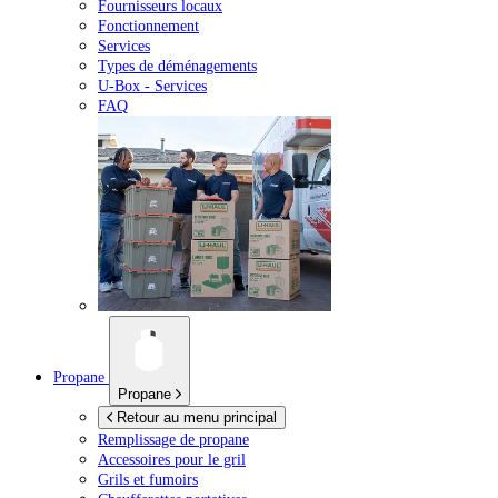
Fournisseurs locaux
Fonctionnement
Services
Types de déménagements
U-Box -
Services
FAQ
Propane
Propane
Retour au menu principal
Remplissage de propane
Accessoires pour le gril
Grils et fumoirs