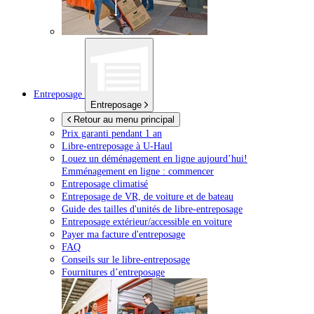
Entreposage
Entreposage
Retour au menu principal
Prix garanti pendant 1 an
Libre-entreposage à
U-Haul
Louez un déménagement en ligne aujourd’hui!
Emménagement en ligne : commencer
Entreposage climatisé
Entreposage de VR, de voiture et de bateau
Guide des tailles d'unités de libre-entreposage
Entreposage extérieur/accessible en voiture
Payer ma facture d'entreposage
FAQ
Conseils sur le libre-entreposage
Fournitures d’entreposage