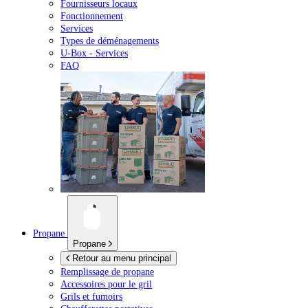
Fournisseurs locaux
Fonctionnement
Services
Types de déménagements
U-Box -
Services
FAQ
Propane
Propane
Retour au menu principal
Remplissage de propane
Accessoires pour le gril
Grils et fumoirs