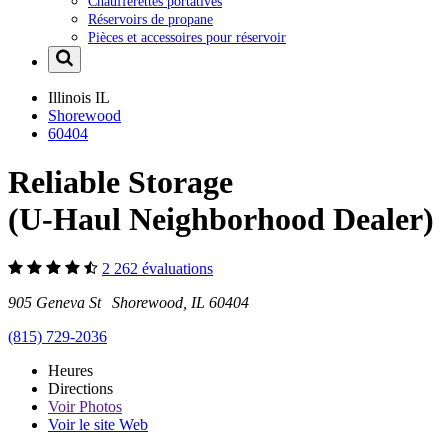
Chaufferettes portatives
Réservoirs de propane
Pièces et accessoires pour réservoir
Illinois
IL
Shorewood
60404
Reliable Storage
(U-Haul Neighborhood Dealer)
2 262 évaluations
905 Geneva St Shorewood, IL 60404
(815) 729-2036
Heures
Directions
Voir
Photos
Voir le site Web