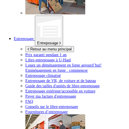
Entreposage
Entreposage
Retour au menu principal
Prix garanti pendant 1 an
Libre-entreposage à
U-Haul
Louez un déménagement en ligne aujourd’hui!
Emménagement en ligne : commencer
Entreposage climatisé
Entreposage de VR, de voiture et de bateau
Guide des tailles d'unités de libre-entreposage
Entreposage extérieur/accessible en voiture
Payer ma facture d'entreposage
FAQ
Conseils sur le libre-entreposage
Fournitures d’entreposage