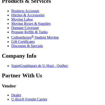
Products & Services
Business Accounts
Hitches & Accessories
Moving Labor
Moving Boxes & Supplies
Damage Coverage
Propane Refills & Tanks
®
Collegeboxes
Student Moving
Gift Certificates
Discounts & Specials
Company Info
SuperGraphiques de
U-Haul
- Québec
Partner With Us
Vendor
Dealer
U-Box® Freight Carrier