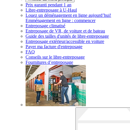
Prix garanti pendant 1 an
Libre-entreposage à
U-Haul
Louez un déménagement en ligne aujourd’hui!
Emménagement en ligne : commencer
Entreposage climatisé
Entreposage de VR, de voiture et de bateau
Guide des tailles d'unités de libre-entreposage
Entreposage extérieur/accessible en voiture
Payer ma facture d'entreposage
FAQ
Conseils sur le libre-entreposage
Fournitures d’entreposage