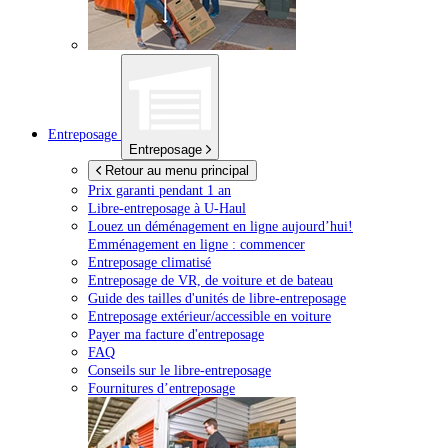
Entreposage
Entreposage
Retour au menu principal
Prix garanti pendant 1 an
Libre-entreposage à
U-Haul
Louez un déménagement en ligne aujourd’hui!
Emménagement en ligne : commencer
Entreposage climatisé
Entreposage de VR, de voiture et de bateau
Guide des tailles d'unités de libre-entreposage
Entreposage extérieur/accessible en voiture
Payer ma facture d'entreposage
FAQ
Conseils sur le libre-entreposage
Fournitures d’entreposage