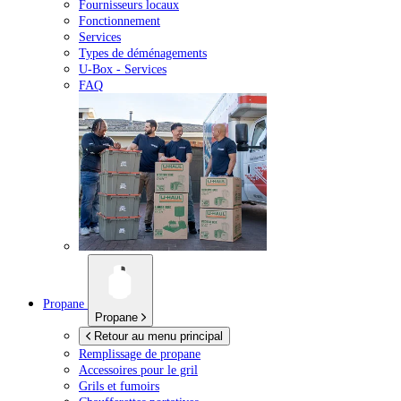
Fournisseurs locaux
Fonctionnement
Services
Types de déménagements
U-Box -
Services
FAQ
Propane
Propane
Retour au menu principal
Remplissage de propane
Accessoires pour le gril
Grils et fumoirs