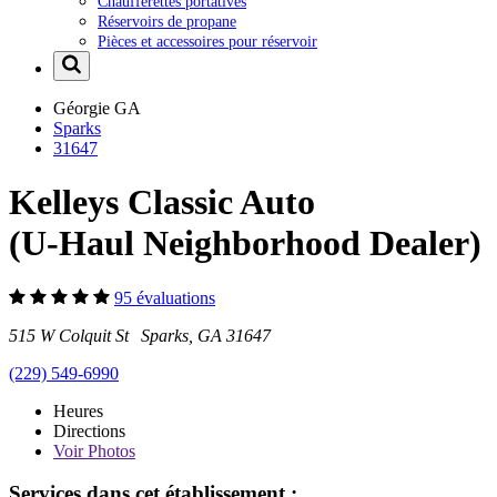
Chaufferettes portatives
Réservoirs de propane
Pièces et accessoires pour réservoir
Géorgie
GA
Sparks
31647
Kelleys Classic Auto
(U-Haul Neighborhood Dealer)
95 évaluations
515 W Colquit St Sparks, GA 31647
(229) 549-6990
Heures
Directions
Voir
Photos
Services dans cet établissement :