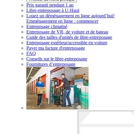
Prix garanti pendant 1 an
Libre-entreposage à
U-Haul
Louez un déménagement en ligne aujourd’hui!
Emménagement en ligne : commencer
Entreposage climatisé
Entreposage de VR, de voiture et de bateau
Guide des tailles d'unités de libre-entreposage
Entreposage extérieur/accessible en voiture
Payer ma facture d'entreposage
FAQ
Conseils sur le libre-entreposage
Fournitures d’entreposage