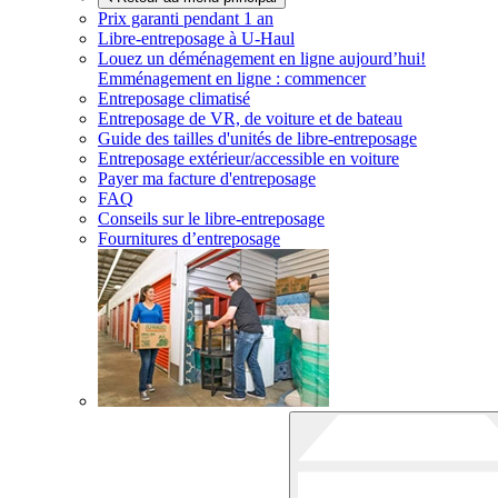
Prix garanti pendant 1 an
Libre-entreposage à
U-Haul
Louez un déménagement en ligne aujourd’hui!
Emménagement en ligne : commencer
Entreposage climatisé
Entreposage de VR, de voiture et de bateau
Guide des tailles d'unités de libre-entreposage
Entreposage extérieur/accessible en voiture
Payer ma facture d'entreposage
FAQ
Conseils sur le libre-entreposage
Fournitures d’entreposage