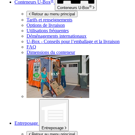
®
Conteneurs
U-Box
®
Conteneurs
U-Box
Retour au menu principal
Tarifs et renseignements
Options de livraison
Utilisations fréquentes
Déménagements internationaux
U-Box -
Conseils pour l’emballage et la livraison
FAQ
Dimensions du conteneur
Entreposage
Entreposage
Retour au menu principal