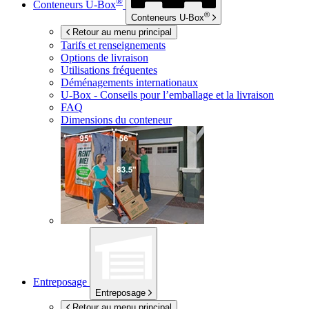
®
Conteneurs
U-Box
®
Conteneurs
U-Box
Retour au menu principal
Tarifs et renseignements
Options de livraison
Utilisations fréquentes
Déménagements internationaux
U-Box -
Conseils pour l’emballage et la livraison
FAQ
Dimensions du conteneur
Entreposage
Entreposage
Retour au menu principal