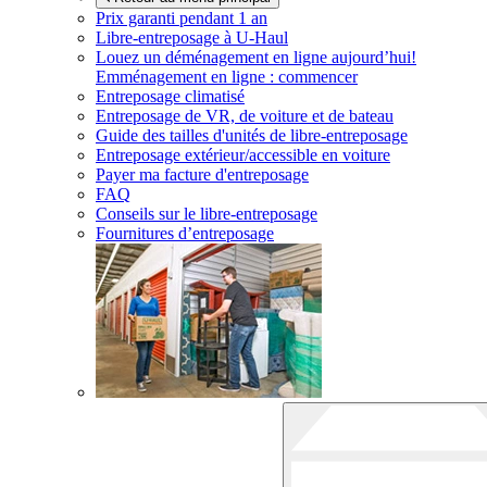
Prix garanti pendant 1 an
Libre-entreposage à
U-Haul
Louez un déménagement en ligne aujourd’hui!
Emménagement en ligne : commencer
Entreposage climatisé
Entreposage de VR, de voiture et de bateau
Guide des tailles d'unités de libre-entreposage
Entreposage extérieur/accessible en voiture
Payer ma facture d'entreposage
FAQ
Conseils sur le libre-entreposage
Fournitures d’entreposage