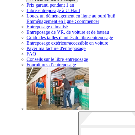
Prix garanti pendant 1 an
Libre-entreposage à
U-Haul
Louez un déménagement en ligne aujourd’hui!
Emménagement en ligne : commencer
Entreposage climatisé
Entreposage de VR, de voiture et de bateau
Guide des tailles d'unités de libre-entreposage
Entreposage extérieur/accessible en voiture
Payer ma facture d'entreposage
FAQ
Conseils sur le libre-entreposage
Fournitures d’entreposage