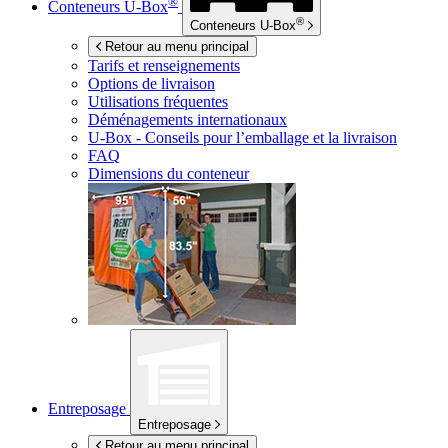
®
Conteneurs
U-Box
®
Conteneurs
U-Box
Retour au menu principal
Tarifs et renseignements
Options de livraison
Utilisations fréquentes
Déménagements internationaux
U-Box -
Conseils pour l’emballage et la livraison
FAQ
Dimensions du conteneur
Entreposage
Entreposage
Retour au menu principal