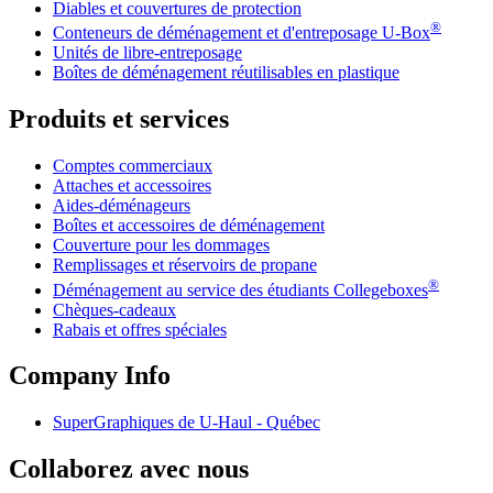
Diables et couvertures de protection
®
Conteneurs de déménagement et d'entreposage
U-Box
Unités de libre-entreposage
Boîtes de déménagement réutilisables en plastique
Produits et services
Comptes commerciaux
Attaches et accessoires
Aides-déménageurs
Boîtes et accessoires de déménagement
Couverture pour les dommages
Remplissages et réservoirs de propane
®
Déménagement au service des étudiants Collegeboxes
Chèques-cadeaux
Rabais et offres spéciales
Company Info
SuperGraphiques de
U-Haul
- Québec
Collaborez avec nous