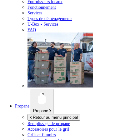
Fournisseurs locaux
Fonctionnement
Services
Types de déménagements
U-Box -
Services
FAQ
Propane
Propane
Retour au menu principal
Remplissage de propane
Accessoires pour le gril
Grils et fumoirs