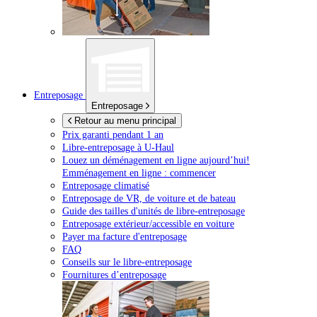
Entreposage
Entreposage
Retour au menu principal
Prix garanti pendant 1 an
Libre-entreposage à
U-Haul
Louez un déménagement en ligne aujourd’hui!
Emménagement en ligne : commencer
Entreposage climatisé
Entreposage de VR, de voiture et de bateau
Guide des tailles d'unités de libre-entreposage
Entreposage extérieur/accessible en voiture
Payer ma facture d'entreposage
FAQ
Conseils sur le libre-entreposage
Fournitures d’entreposage