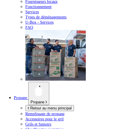
Fournisseurs locaux
Fonctionnement
Services
Types de déménagements
U-Box -
Services
FAQ
Propane
Propane
Retour au menu principal
Remplissage de propane
Accessoires pour le gril
Grils et fumoirs