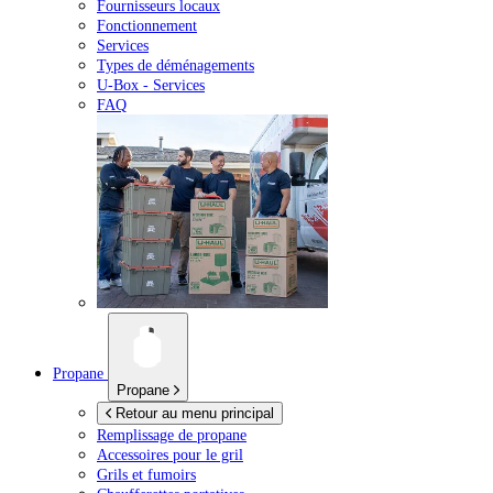
Fournisseurs locaux
Fonctionnement
Services
Types de déménagements
U-Box -
Services
FAQ
Propane
Propane
Retour au menu principal
Remplissage de propane
Accessoires pour le gril
Grils et fumoirs