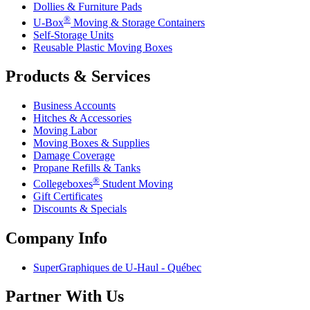
Dollies & Furniture Pads
®
U-Box
Moving & Storage Containers
Self-Storage Units
Reusable Plastic Moving Boxes
Products & Services
Business Accounts
Hitches & Accessories
Moving Labor
Moving Boxes & Supplies
Damage Coverage
Propane Refills & Tanks
®
Collegeboxes
Student Moving
Gift Certificates
Discounts & Specials
Company Info
SuperGraphiques de
U-Haul
- Québec
Partner With Us