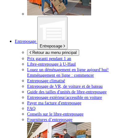
Entreposage
Entreposage
Retour au menu principal
Prix garanti pendant 1 an
Libre-entreposage à
U-Haul
Louez un déménagement en ligne aujourd’hui!
Emménagement en ligne : commencer
Entreposage climatisé
Entreposage de VR, de voiture et de bateau
Guide des tailles d'unités de libre-entreposage
Entreposage extérieur/accessible en voiture
Payer ma facture d'entreposage
FAQ
Conseils sur le libre-entreposage
Fournitures d’entreposage