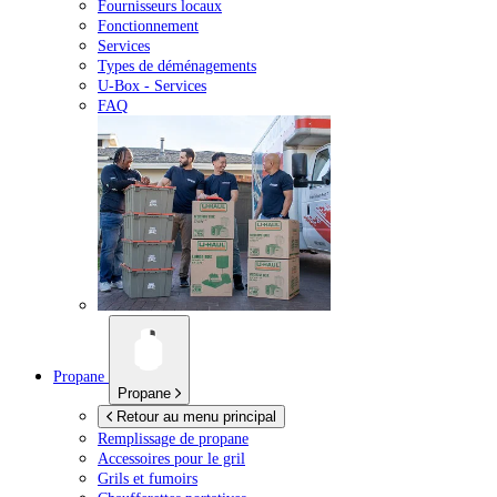
Fournisseurs locaux
Fonctionnement
Services
Types de déménagements
U-Box -
Services
FAQ
Propane
Propane
Retour au menu principal
Remplissage de propane
Accessoires pour le gril
Grils et fumoirs