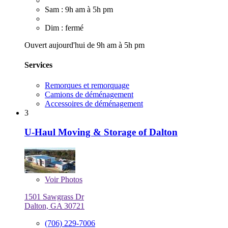
Sam : 9h am à 5h pm
Dim : fermé
Ouvert aujourd'hui de 9h am à 5h pm
Services
Remorques et remorquage
Camions de déménagement
Accessoires de déménagement
3
U-Haul Moving & Storage of Dalton
Voir
Photos
1501 Sawgrass Dr
Dalton, GA 30721
(706) 229-7006