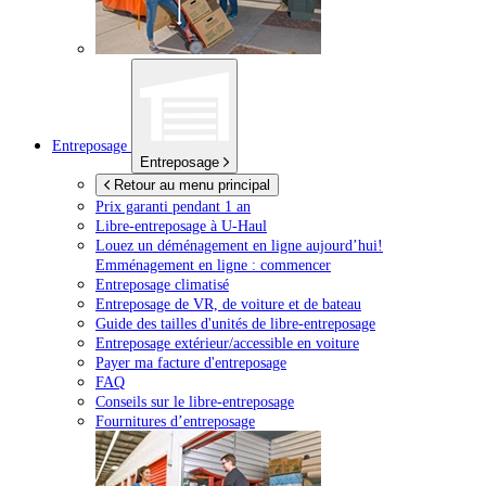
Entreposage
Entreposage
Retour au menu principal
Prix garanti pendant 1 an
Libre-entreposage à
U-Haul
Louez un déménagement en ligne aujourd’hui!
Emménagement en ligne : commencer
Entreposage climatisé
Entreposage de VR, de voiture et de bateau
Guide des tailles d'unités de libre-entreposage
Entreposage extérieur/accessible en voiture
Payer ma facture d'entreposage
FAQ
Conseils sur le libre-entreposage
Fournitures d’entreposage