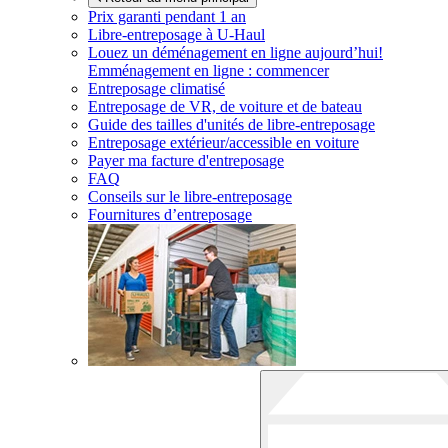
Prix garanti pendant 1 an
Libre-entreposage à
U-Haul
Louez un déménagement en ligne aujourd’hui!
Emménagement en ligne : commencer
Entreposage climatisé
Entreposage de VR, de voiture et de bateau
Guide des tailles d'unités de libre-entreposage
Entreposage extérieur/accessible en voiture
Payer ma facture d'entreposage
FAQ
Conseils sur le libre-entreposage
Fournitures d’entreposage