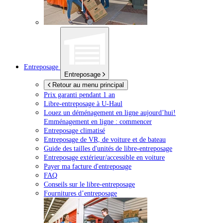
Entreposage
Entreposage
Retour au menu principal
Prix garanti pendant 1 an
Libre-entreposage à
U-Haul
Louez un déménagement en ligne aujourd’hui!
Emménagement en ligne : commencer
Entreposage climatisé
Entreposage de VR, de voiture et de bateau
Guide des tailles d'unités de libre-entreposage
Entreposage extérieur/accessible en voiture
Payer ma facture d'entreposage
FAQ
Conseils sur le libre-entreposage
Fournitures d’entreposage