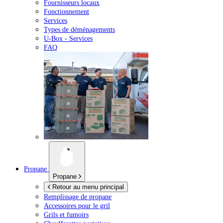
Fournisseurs locaux
Fonctionnement
Services
Types de déménagements
U-Box -
Services
FAQ
Propane
Propane
Retour au menu principal
Remplissage de propane
Accessoires pour le gril
Grils et fumoirs