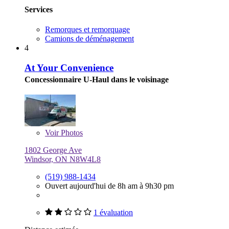
Services
Remorques et remorquage
Camions de déménagement
4
At Your Convenience
Concessionnaire U-Haul dans le voisinage
Voir
Photos
1802 George Ave
Windsor, ON N8W4L8
(519) 988-1434
Ouvert aujourd'hui de 8h am à 9h30 pm
1 évaluation