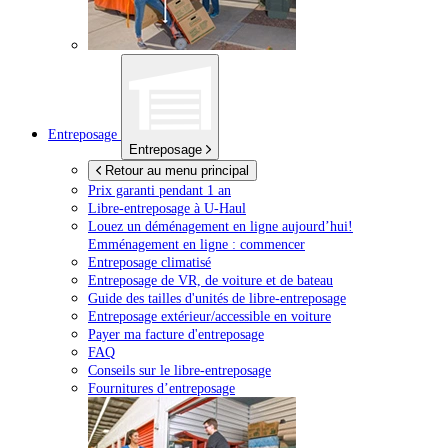
Entreposage
Entreposage
Retour au menu principal
Prix garanti pendant 1 an
Libre-entreposage à
U-Haul
Louez un déménagement en ligne aujourd’hui!
Emménagement en ligne : commencer
Entreposage climatisé
Entreposage de VR, de voiture et de bateau
Guide des tailles d'unités de libre-entreposage
Entreposage extérieur/accessible en voiture
Payer ma facture d'entreposage
FAQ
Conseils sur le libre-entreposage
Fournitures d’entreposage