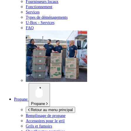
Fournisseurs locaux
Fonctionnement
Services
Types de déménagements
U-Box -
Services
FAQ
Propane
Propane
Retour au menu principal
Remplissage de propane
Accessoires pour le gril
Grils et fumoirs