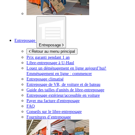
Entreposage
Entreposage
Retour au menu principal
Prix garanti pendant 1 an
Libre-entreposage à
U-Haul
Louez un déménagement en ligne aujourd’hui!
Emménagement en ligne : commencer
Entreposage climatisé
Entreposage de VR, de voiture et de bateau
Guide des tailles d'unités de libre-entreposage
Entreposage extérieur/accessible en voiture
Payer ma facture d'entreposage
FAQ
Conseils sur le libre-entreposage
Fournitures d’entreposage