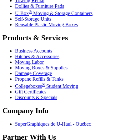
Towing Rental
Dollies & Furniture Pads
®
U-Box
Moving & Storage Containers
Self-Storage Units
Reusable Plastic Moving Boxes
Products & Services
Business Accounts
Hitches & Accessories
Moving Labor
Moving Boxes & Supplies
Damage Coverage
Propane Refills & Tanks
®
Collegeboxes
Student Moving
Gift Certificates
Discounts & Specials
Company Info
SuperGraphiques de
U-Haul
- Québec
Partner With Us