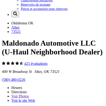
Chaufferettes portatives
Réservoirs de propane
Pièces et accessoires pour réservoir
Oklahoma
OK
Altus
73521
Maldonado Automotive LLC
(U-Haul Neighborhood Dealer)
425 évaluations
400 W Broadway St Altus, OK 73521
(580) 480-0226
Heures
Directions
Voir
Photos
Voir le site Web