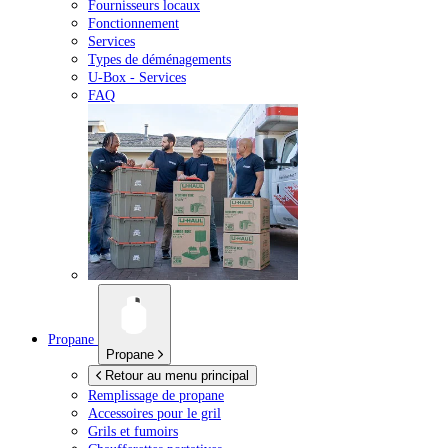
Fournisseurs locaux
Fonctionnement
Services
Types de déménagements
U-Box -
Services
FAQ
Propane
Propane
Retour au menu principal
Remplissage de propane
Accessoires pour le gril
Grils et fumoirs