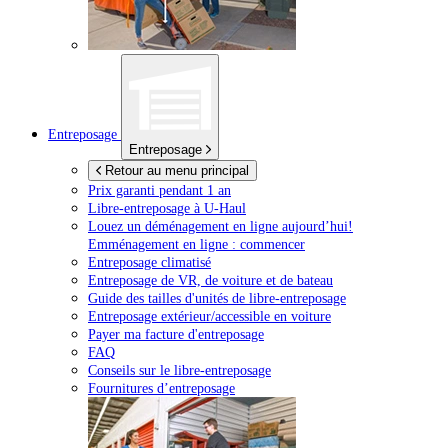
Entreposage
Entreposage
Retour au menu principal
Prix garanti pendant 1 an
Libre-entreposage à
U-Haul
Louez un déménagement en ligne aujourd’hui!
Emménagement en ligne : commencer
Entreposage climatisé
Entreposage de VR, de voiture et de bateau
Guide des tailles d'unités de libre-entreposage
Entreposage extérieur/accessible en voiture
Payer ma facture d'entreposage
FAQ
Conseils sur le libre-entreposage
Fournitures d’entreposage