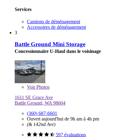
Services
Camions de déménagement
Accessoires de déménagement
3
Battle Ground Mini Storage
Concessionnaire U-Haul dans le voisinage
Voir
Photos
1611 SE Grace Ave
Battle Ground, WA 98604
(360) 687-6601
Ouvert aujourd'hui de 9h am à 4h pm
(& 142nd Ave)
597 évaluations