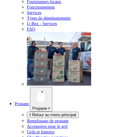
Fournisseurs locaux
Fonctionnement
Services
Types de déménagements
U-Box -
Services
FAQ
Propane
Propane
Retour au menu principal
Remplissage de propane
Accessoires pour le gril
Grils et fumoirs