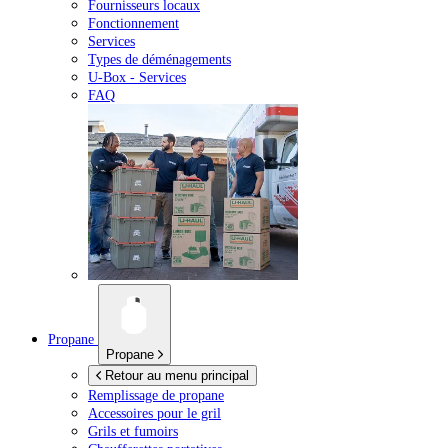
Fournisseurs locaux
Fonctionnement
Services
Types de déménagements
U-Box -
Services
FAQ
Propane
Propane
Retour au menu principal
Remplissage de propane
Accessoires pour le gril
Grils et fumoirs