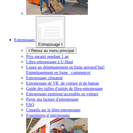
Entreposage
Entreposage
Retour au menu principal
Prix garanti pendant 1 an
Libre-entreposage à
U-Haul
Louez un déménagement en ligne aujourd’hui!
Emménagement en ligne : commencer
Entreposage climatisé
Entreposage de VR, de voiture et de bateau
Guide des tailles d'unités de libre-entreposage
Entreposage extérieur/accessible en voiture
Payer ma facture d'entreposage
FAQ
Conseils sur le libre-entreposage
Fournitures d’entreposage