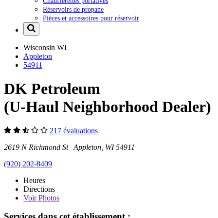
Chaufferettes portatives
Réservoirs de propane
Pièces et accessoires pour réservoir
Wisconsin
WI
Appleton
54911
DK Petroleum
(U-Haul Neighborhood Dealer)
217 évaluations
2619 N Richmond St Appleton, WI 54911
(920) 202-8409
Heures
Directions
Voir
Photos
Services dans cet établissement :