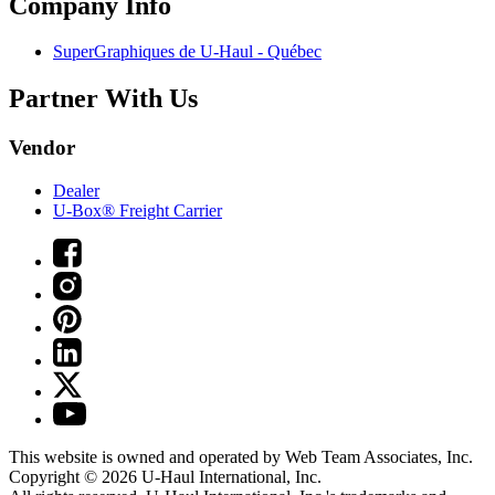
Company Info
SuperGraphiques de
U-Haul
- Québec
Partner With Us
Vendor
Dealer
U-Box® Freight Carrier
This website is owned and operated by Web Team Associates, Inc.
Copyright © 2026
U-Haul
International, Inc.