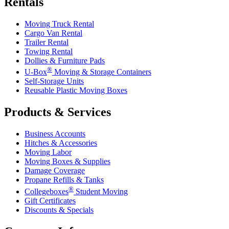
Rentals
Moving Truck Rental
Cargo Van Rental
Trailer Rental
Towing Rental
Dollies & Furniture Pads
®
U-Box
Moving & Storage Containers
Self-Storage Units
Reusable Plastic Moving Boxes
Products & Services
Business Accounts
Hitches & Accessories
Moving Labor
Moving Boxes & Supplies
Damage Coverage
Propane Refills & Tanks
®
Collegeboxes
Student Moving
Gift Certificates
Discounts & Specials